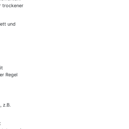
r trockener
ett und
it
er Regel
 z.B.
t