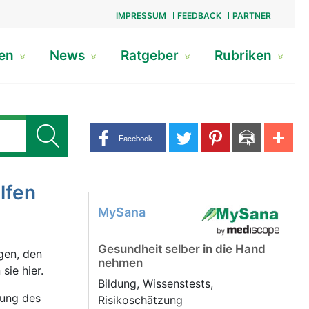
IMPRESSUM
FEEDBACK
PARTNER
gen
News
Ratgeber
Rubriken
Share buttons
Facebook
lfen
MySana
Gesundheit selber in die Hand
nehmen
sie hier.
Bildung, Wissenstests,
lung des
Risikoschätzung