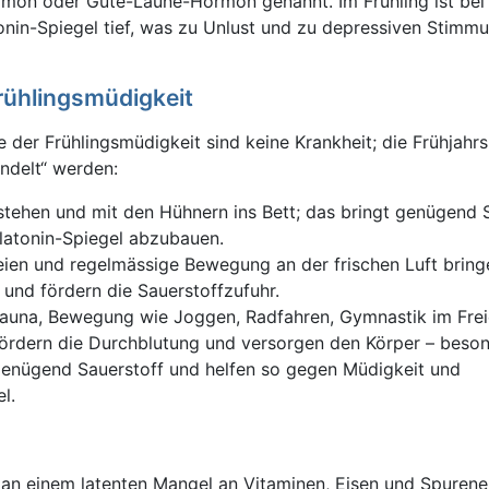
rmon oder Gute-Laune-Hormon genannt. Im Frühling ist bei 
nin-Spiegel tief, was zu Unlust und zu depressiven Stimm
ühlingsmüdigkeit
der Frühlingsmüdigkeit sind keine Krankheit; die Frühjahr
ndelt“ werden:
tehen und mit den Hühnern ins Bett; das bringt genügend 
elatonin-Spiegel abzubauen.
eien und regelmässige Bewegung an der frischen Luft brin
 und fördern die Sauerstoffzufuhr.
auna, Bewegung wie Joggen, Radfahren, Gymnastik im Frei
ördern die Durchblutung und versorgen den Körper – beso
 genügend Sauerstoff und helfen so gegen Müdigkeit und
l.
t an einem latenten Mangel an Vitaminen, Eisen und Spuren