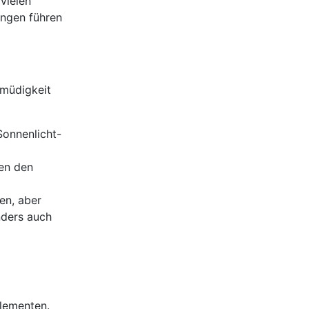
vielen
ungen führen
smüdigkeit
Sonnenlicht-
gen den
en, aber
nders auch
elementen.