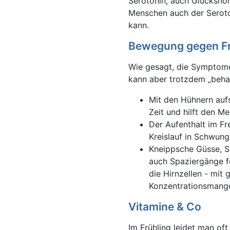
Serotonin, auch Glücksho
Menschen auch der Seroto
kann.
Bewegung gegen Fr
Wie gesagt, die Symptome 
kann aber trotzdem „beha
Mit den Hühnern aufs
Zeit und hilft den M
Der Aufenthalt im Fr
Kreislauf in Schwung
Kneippsche Güsse, S
auch Spaziergänge f
die Hirnzellen - mit
Konzentrationsmange
Vitamine & Co
Im Frühling leidet man of