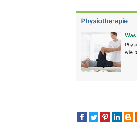
Physiotherapie
Was 
Physi
wie p