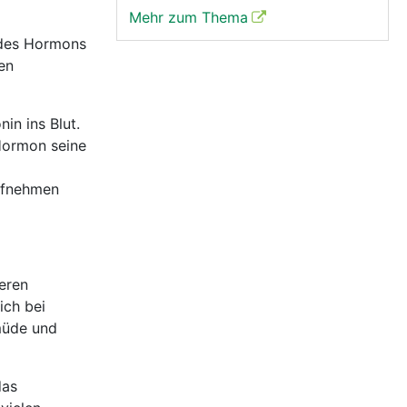
Mehr zum Thema
n des Hormons
den
in ins Blut.
 Hormon seine
aufnehmen
eren
ich bei
müde und
das