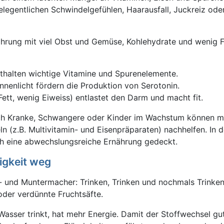
gelegentlichen Schwindelgefühlen, Haarausfall, Juckreiz ode
ährung mit viel Obst und Gemüse, Kohlehydrate und wenig F
halten wichtige Vitamine und Spurenelemente.
nenlicht fördern die Produktion von Serotonin.
Fett, wenig Eiweiss) entlastet den Darm und macht fit.
ch Kranke, Schwangere oder Kinder im Wachstum können m
 (z.B. Multivitamin- und Eisenpräparaten) nachhelfen. In d
ch eine abwechslungsreiche Ernährung gedeckt.
igkeit weg
t- und Muntermacher: Trinken, Trinken und nochmals Trinken,
oder verdünnte Fruchtsäfte.
 Wasser trinkt, hat mehr Energie. Damit der Stoffwechsel gu