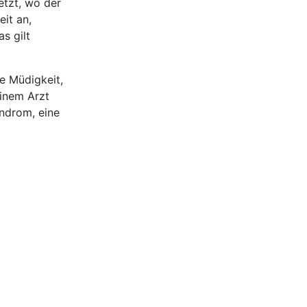
etzt, wo der
eit an,
s gilt
e Müdigkeit,
einem Arzt
yndrom, eine