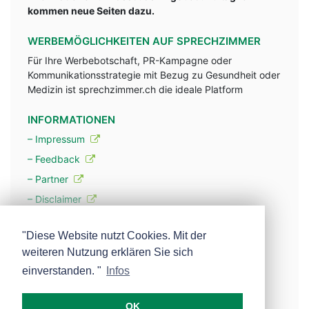
kommen neue Seiten dazu.
WERBEMÖGLICHKEITEN AUF SPRECHZIMMER
Für Ihre Werbebotschaft, PR-Kampagne oder
Kommunikationsstrategie mit Bezug zu Gesundheit oder
Medizin ist sprechzimmer.ch die ideale Platform
INFORMATIONEN
– Impressum
– Feedback
– Partner
– Disclaimer
– Datenschutzerklärung / Privacy Policy
"Diese Website nutzt Cookies. Mit der
weiteren Nutzung erklären Sie sich
– Werbung
einverstanden. "
Infos
– Mehr über unsere Experten
OK