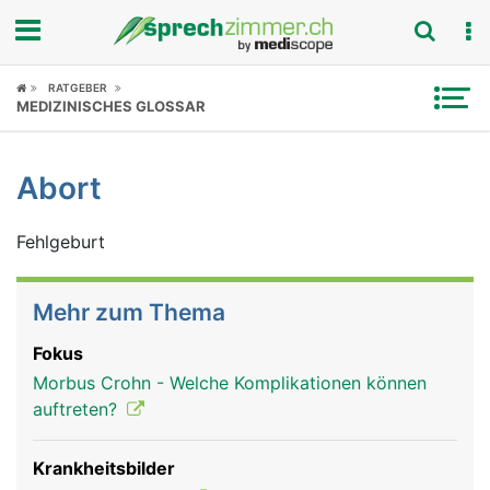
Fokus
RATGEBER
MEDIZINISCHES GLOSSAR
Krankheitsbilder
Abort
Symptome
Fehlgeburt
Untersuchungen
News
Mehr zum Thema
Ratgeber
Fokus
Morbus Crohn - Welche Komplikationen können
Rubriken
auftreten?
Krankheitsbilder