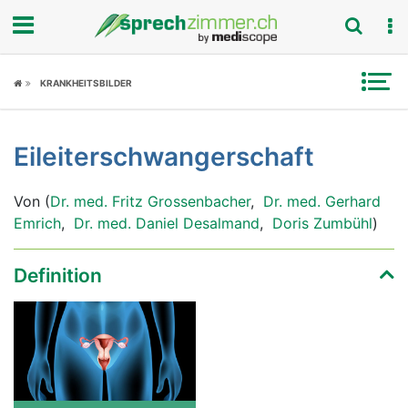
Fokus
KRANKHEITSBILDER
Krankheitsbilder
Eileiterschwangerschaft
Symptome
Von (
Dr. med. Fritz Grossenbacher
,
Dr. med. Gerhard
Untersuchungen
Emrich
,
Dr. med. Daniel Desalmand
,
Doris Zumbühl
)
News
Definition
Ratgeber
Rubriken