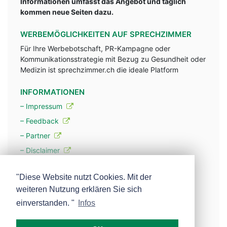
Informationen umfasst das Angebot und täglich
kommen neue Seiten dazu.
WERBEMÖGLICHKEITEN AUF SPRECHZIMMER
Für Ihre Werbebotschaft, PR-Kampagne oder
Kommunikationsstrategie mit Bezug zu Gesundheit oder
Medizin ist sprechzimmer.ch die ideale Platform
INFORMATIONEN
– Impressum
– Feedback
– Partner
– Disclaimer
– Datenschutzerklärung / Privacy Policy
"Diese Website nutzt Cookies. Mit der
weiteren Nutzung erklären Sie sich
– Werbung
einverstanden. "
Infos
– Mehr über unsere Experten