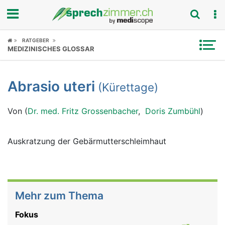
Fokus
RATGEBER
MEDIZINISCHES GLOSSAR
Krankheitsbilder
Abrasio uteri
(Kürettage)
Symptome
Von (
Dr. med. Fritz Grossenbacher
,
Doris Zumbühl
)
Untersuchungen
News
Auskratzung der Gebärmutterschleimhaut
Ratgeber
Rubriken
Mehr zum Thema
Fokus