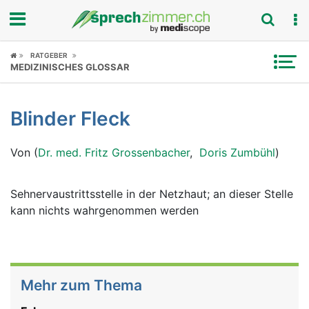
Fokus
RATGEBER
MEDIZINISCHES GLOSSAR
Krankheitsbilder
Blinder Fleck
Symptome
Von (
Dr. med. Fritz Grossenbacher
,
Doris Zumbühl
)
Untersuchungen
News
Sehnervaustrittsstelle in der Netzhaut; an dieser Stelle
kann nichts wahrgenommen werden
Ratgeber
Rubriken
Mehr zum Thema