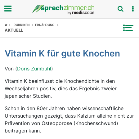
Fokus
RUBRIKEN
ERNÄHRUNG
AKTUELL
Krankheitsbilder
Vitamin K für gute Knochen
Symptome
Von (
Doris Zumbühl
)
Untersuchungen
Vitamin K beeinflusst die Knochendichte in den
News
Wechseljahren positiv, dies das Ergebnis zweier
japanischer Studien.
Ratgeber
Schon in den 80er Jahren haben wissenschaftliche
Rubriken
Untersuchungen gezeigt, dass Kalzium alleine nicht zur
Prävention von Osteoporose (Knochenschwund)
beitragen kann.