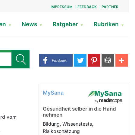
IMPRESSUM
FEEDBACK
PARTNER
gen
News
Ratgeber
Rubriken
Share buttons
Facebook
MySana
Gesundheit selber in die Hand
nehmen
Wird vom
Bildung, Wissenstests,
Risikoschätzung
e