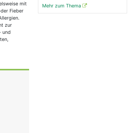
elsweise mit
Mehr zum Thema
oder Fieber
llergien.
nt zur
- und
ten,