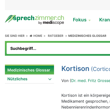
Fokus
Kran
SIE SIND HIER
HOME
RATGEBER
MEDIZINISCHES GLOSSAR
Kortison
(Cortico
Medizinisches Glossar
Nützliches
Von (
Dr. med. Fritz Gross
Kortison ist ein körperei
Medikament gesprochen, n
Nebennierenrindenhormon K