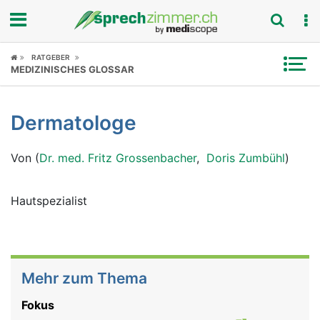
Fokus
RATGEBER
MEDIZINISCHES GLOSSAR
Krankheitsbilder
Dermatologe
Symptome
Von (
Dr. med. Fritz Grossenbacher
,
Doris Zumbühl
)
Untersuchungen
News
Hautspezialist
Ratgeber
Rubriken
Mehr zum Thema
Fokus