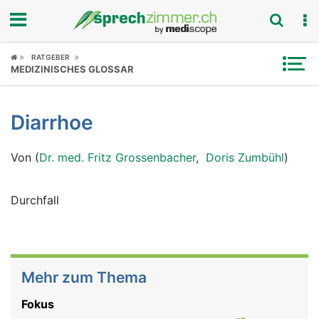
Fokus
RATGEBER
MEDIZINISCHES GLOSSAR
Krankheitsbilder
Diarrhoe
Symptome
Von (
Dr. med. Fritz Grossenbacher
,
Doris Zumbühl
)
Untersuchungen
News
Durchfall
Ratgeber
Rubriken
Mehr zum Thema
Fokus