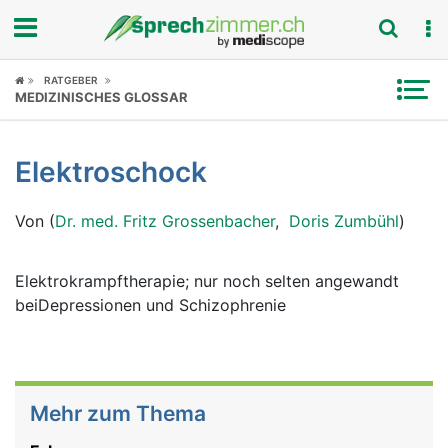
Fokus
RATGEBER
MEDIZINISCHES GLOSSAR
Krankheitsbilder
Elektroschock
Symptome
Von (
Dr. med. Fritz Grossenbacher
,
Doris Zumbühl
)
Untersuchungen
News
Elektrokrampftherapie; nur noch selten angewandt
beiDepressionen und Schizophrenie
Ratgeber
Rubriken
Mehr zum Thema