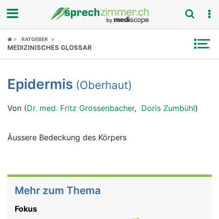
Fokus
RATGEBER
MEDIZINISCHES GLOSSAR
Krankheitsbilder
Epidermis
(Oberhaut)
Symptome
Von (
Dr. med. Fritz Grossenbacher
,
Doris Zumbühl
)
Untersuchungen
News
Äussere Bedeckung des Körpers
Ratgeber
Rubriken
Mehr zum Thema
Fokus