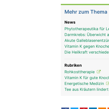
Mehr zum Thema
News
Phytotherapeutika für 
Darmkrebs: Überwicht a
Akute Galleblasenentzü
Vitamin K gegen Knoc
Die Heilkraft verschie
Rubriken
Rohkosttherapie
Vitamin K für gute Kno
Energetische Medizin
Tee aus Kräutern linder