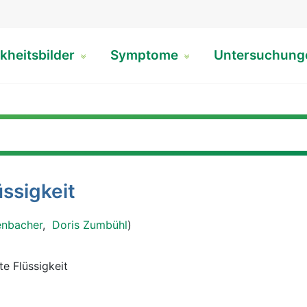
kheitsbilder
Symptome
Untersuchun
üssigkeit
enbacher
,
Doris Zumbühl
)
e Flüssigkeit