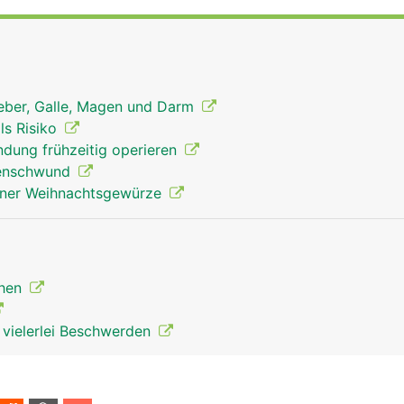
Leber, Galle, Magen und Darm
ls Risiko
ndung frühzeitig operieren
henschwund
dener Weihnachtsgewürze
chen
t vielerlei Beschwerden