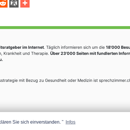
sratgeber im Internet
. Täglich informieren sich um die
18'000 Bes
, Krankheit und Therapie.
Über 23'000 Seiten mit fundlerten Info
u.
rategie mit Bezug zu Gesundheit oder Medizin ist sprechzimmer.ch
lären Sie sich einverstanden. "
Infos
MEDISCOPE AG E-MAIL:
INFO@MEDISCOPE.CH