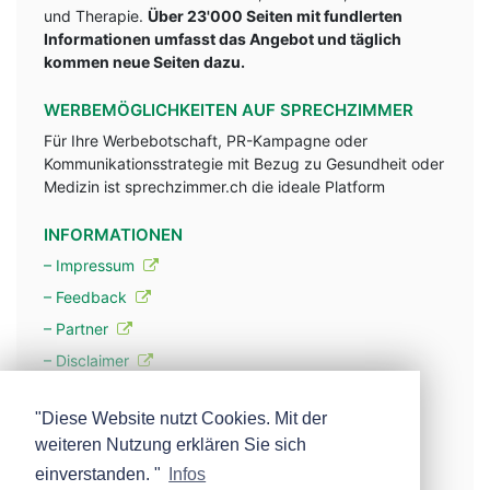
und Therapie.
Über 23'000 Seiten mit fundlerten
Informationen umfasst das Angebot und täglich
kommen neue Seiten dazu.
WERBEMÖGLICHKEITEN AUF SPRECHZIMMER
Für Ihre Werbebotschaft, PR-Kampagne oder
Kommunikationsstrategie mit Bezug zu Gesundheit oder
Medizin ist sprechzimmer.ch die ideale Platform
INFORMATIONEN
– Impressum
– Feedback
– Partner
– Disclaimer
– Datenschutzerklärung / Privacy Policy
"Diese Website nutzt Cookies. Mit der
weiteren Nutzung erklären Sie sich
– Werbung
einverstanden. "
Infos
– Mehr über unsere Experten