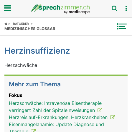
Fokus
RATGEBER
MEDIZINISCHES GLOSSAR
Krankheitsbilder
Herzinsuffizienz
Symptome
Herzschwäche
Untersuchungen
News
Mehr zum Thema
Ratgeber
Fokus
Herzschwäche: Intravenöse Eisentherapie
Rubriken
verringert Zahl der Spitaleinweisungen
Herzreislauf-Erkrankungen, Herzkrankheiten
Eisenmangelanämie: Update Diagnose und
Therapie