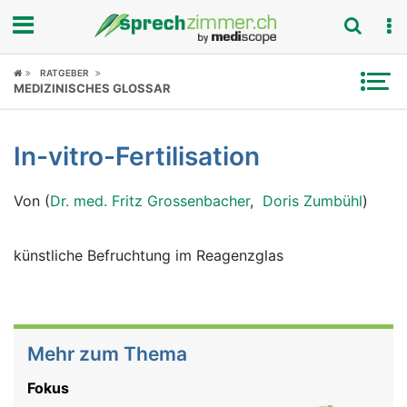
Fokus
RATGEBER
MEDIZINISCHES GLOSSAR
Krankheitsbilder
In-vitro-Fertilisation
Symptome
Von (
Dr. med. Fritz Grossenbacher
,
Doris Zumbühl
)
Untersuchungen
News
künstliche Befruchtung im Reagenzglas
Ratgeber
Rubriken
Mehr zum Thema
Fokus