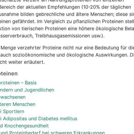
ereich der aktuellen Empfehlungen (10-20% der täglichen
snahme bilden gebrechliche und ältere Menschen; diese sin
nen gefährdet. Im Vergleich zu pflanzlichen Proteinen stell
ktion von tierischen Proteinen eine höhere ökologische Bel
asserverbrauch, Treibhausgasemissionen usw.).
Menge verzehrter Proteine nicht nur eine Bedeutung für di
n auch sozioökonomische und ökologische Auswirkungen. D
cht weiter erläutert.
oteinen
roteinen – Basis
indern und Jugendlichen
Erwachsenen
lteren Menschen
i Sportlern
 Adipositas und Diabetes mellitus
nd Knochengesundheit
und Proteinbedarf bei schweren Erkrankungen