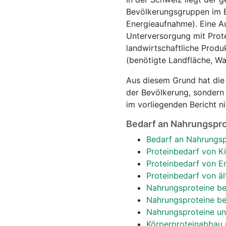
Bevölkerungsgruppen im B
Energieaufnahme). Eine Au
Unterversorgung mit Protei
landwirtschaftliche Produ
(benötigte Landfläche, W
Aus diesem Grund hat die 
der Bevölkerung, sonder
im vorliegenden Bericht ni
Bedarf an Nahrungspr
Bedarf an Nahrungsp
Proteinbedarf von K
Proteinbedarf von 
Proteinbedarf von ä
Nahrungsproteine be
Nahrungsproteine bei
Nahrungsproteine u
Körperproteinabbau 