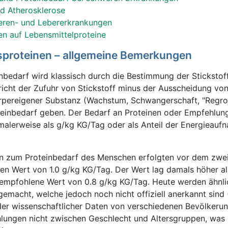
d Atherosklerose
ieren- und Lebererkrankungen
en auf Lebensmittelproteine
sproteinen – allgemeine Bemerkungen
nbedarf wird klassisch durch die Bestimmung der Stickstof
pricht der Zufuhr von Stickstoff minus der Ausscheidung von
rpereigener Substanz (Wachstum, Schwangerschaft, "Regro
oteinbedarf geben. Der Bedarf an Proteinen oder Empfehlun
alerweise als g/kg KG/Tag oder als Anteil der Energieauf
n zum Proteinbedarf des Menschen erfolgten vor dem zwe
en Wert von 1.0 g/kg KG/Tag. Der Wert lag damals höher al
e empfohlene Wert von 0.8 g/kg KG/Tag. Heute werden ähnl
emacht, welche jedoch noch nicht offiziell anerkannt sind 
der wissenschaftlicher Daten von verschiedenen Bevölker
hlungen nicht zwischen Geschlecht und Altersgruppen, was