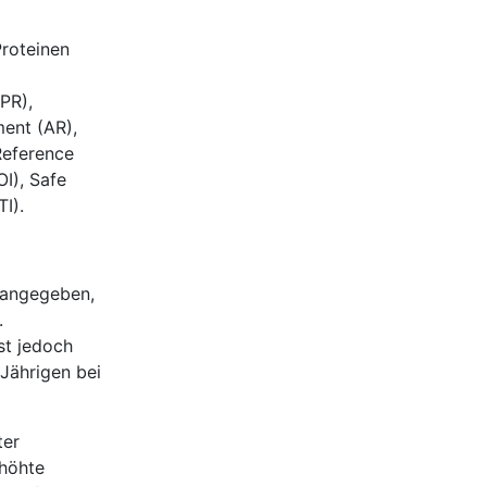
Proteinen
PR),
ment (AR),
Reference
I), Safe
I).
 angegeben,
.
st jedoch
-Jährigen bei
ter
rhöhte