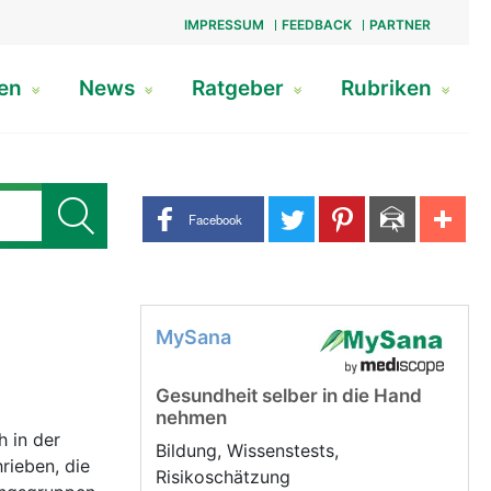
IMPRESSUM
FEEDBACK
PARTNER
gen
News
Ratgeber
Rubriken
Share buttons
Facebook
MySana
Gesundheit selber in die Hand
nehmen
 in der
Bildung, Wissenstests,
rieben, die
Risikoschätzung