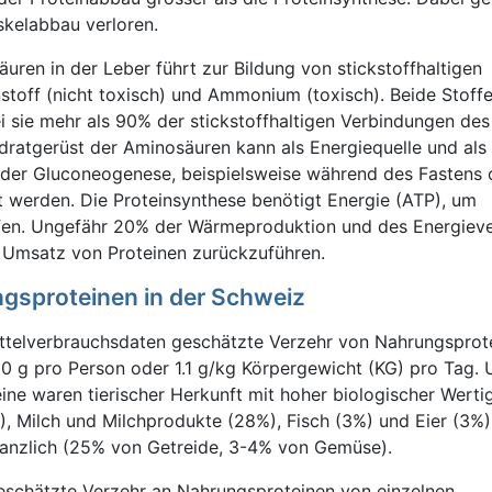
skelabbau verloren.
uren in der Leber führt zur Bildung von stickstoffhaltigen
toff (nicht toxisch) und Ammonium (toxisch). Beide Stoff
 sie mehr als 90% der stickstoffhaltigen Verbindungen des
atgerüst der Aminosäuren kann als Energiequelle und als 
 der Gluconeogenese, beispielsweise während des Fastens 
 werden. Die Proteinsynthese benötigt Energie (ATP), um
fen. Ungefähr 20% der Wärmeproduktion und des Energiev
 Umsatz von Proteinen zurückzuführen.
gsproteinen in der Schweiz
telverbrauchsdaten geschätzte Verzehr von Nahrungsprote
0 g pro Person oder 1.1 g/kg Körpergewicht (KG) pro Tag. 
e waren tierischer Herkunft mit hoher biologischer Wertig
, Milch und Milchprodukte (28%), Fisch (3%) und Eier (3%)
flanzlich (25% von Getreide, 3-4% von Gemüse).
geschätzte Verzehr an Nahrungsproteinen von einzelnen