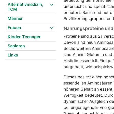
Bedeutung der konsumiert
Alternativmedizin,
untersucht und spezifisc
TCM
erläutert. Basierend auf 
Männer
Bevölkerungsgruppen und 
Frauen
Nahrungsproteine und 
Proteine sind aus 21 vers
Kinder-Teenager
Davon sind neun Aminosäur
Senioren
Sechs weitere Aminosäuren
sind Alanin, Glutamin und 
Links
Histidin essentiell. Eini
aufgebaut, wie beispielsw
Dieses besitzt einen hohen
essentiellen Aminosäuren 
höheren Gehalt an essenti
Wertigkeit bedeutet. Durc
dynamischer Ausgleich des
bei ungenügender Energie
Gewichtsverlust führt, is