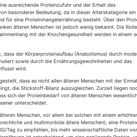
eine ausreichende Proteinzufuhr und der Erhalt des
von besonderer Bedeutung, da in dieser Alterskategorie ein
nd für eine Proteinmangelernährung besteht. Über den Prot
nken älteren Menschen ist jedoch wenig bekannt. Die Rolle
usammenhang mit der Knochengesundheit werden in einem s
ert, dass der Körperproteinaufbau (Anabolismus) durch mod
muliert sowie durch die Ernährungsgewohnheiten und das
flusst wird.
gestellt, dass es nicht allen älteren Menschen mit der Einn
ngt, die Stickstoff-Bilanz auszugleichen. Zurzeit liegen no
dass sich der Proteinbedarf von älteren Menschen wesentlic
sener unterscheidet.
, älteren Menschen, vor allem bei solchen mit einem erhöhte
brechliche und multimorbide ältere Menschen), eine Protei
G/Tag zu empfehlen, bis mehr wissenschaftliche Daten vor