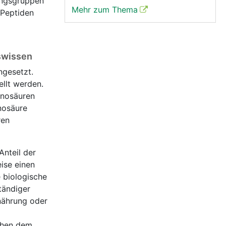
ungsgruppen
Mehr zum Thema
 Peptiden
swissen
ngesetzt.
llt werden.
inosäuren
inosäure
ren
Anteil der
ise einen
e biologische
tändiger
rnährung oder
gehen dem