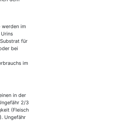
e werden im
 Urins
Substrat für
oder bei
erbrauchs im
inen in der
Ungefähr 2/3
keit (Fleisch
). Ungefähr