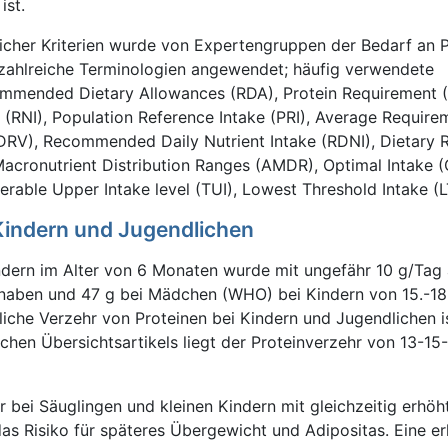
ist.
licher Kriterien wurde von Expertengruppen der Bedarf an 
zahlreiche Terminologien angewendet; häufig verwendete
mmended Dietary Allowances (RDA), Protein Requirement (
e (RNI), Population Reference Intake (PRI), Average Require
(DRV), Recommended Daily Nutrient Intake (RDNI), Dietary 
Macronutrient Distribution Ranges (AMDR), Optimal Intake (O
lerable Upper Intake level (TUI), Lowest Threshold Intake (LT
Kindern und Jugendlichen
ndern im Alter von 6 Monaten wurde mit ungefähr 10 g/Tag
Knaben und 47 g bei Mädchen (WHO) bei Kindern von 15.-18
liche Verzehr von Proteinen bei Kindern und Jugendlichen i
schen Übersichtsartikels liegt der Proteinverzehr von 13-15
r bei Säuglingen und kleinen Kindern mit gleichzeitig erhöh
s Risiko für späteres Übergewicht und Adipositas. Eine e