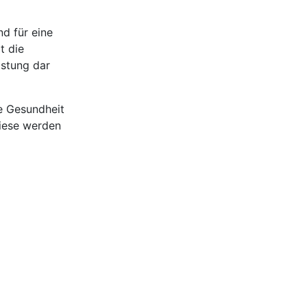
d für eine
t die
astung dar
e Gesundheit
iese werden