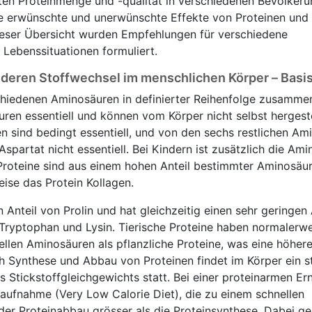
en Proteinmenge und -qualität in verschiedenen Bevölker
he erwünschte und unerwünschte Effekte von Proteinen und
dieser Übersicht wurden Empfehlungen für verschiedene
Lebenssituationen formuliert.
deren Stoffwechsel im menschlichen Körper – Basi
chiedenen Aminosäuren in definierter Reihenfolge zusamme
en essentiell und können vom Körper nicht selbst hergeste
 sind bedingt essentiell, und von den sechs restlichen Am
Aspartat nicht essentiell. Bei Kindern ist zusätzlich die Am
ge Proteine sind aus einem hohen Anteil bestimmter Aminosäu
eise das Protein Kollagen.
 Anteil von Prolin und hat gleichzeitig einen sehr geringen 
Tryptophan und Lysin. Tierische Proteine haben normalerwe
ellen Aminosäuren als pflanzliche Proteine, was eine höher
h Synthese und Abbau von Proteinen findet im Körper ein s
 Stickstoffgleichgewichts statt. Bei einer proteinarmen E
aufnahme (Very Low Calorie Diet), die zu einem schnellen
t der Proteinabbau grösser als die Proteinsynthese. Dabei 