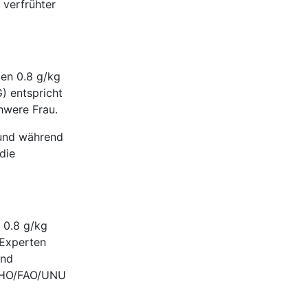
 verfrühter
ien 0.8 g/kg
) entspricht
hwere Frau.
 und während
die
 0.8 g/kg
 Experten
und
 WHO/FAO/UNU