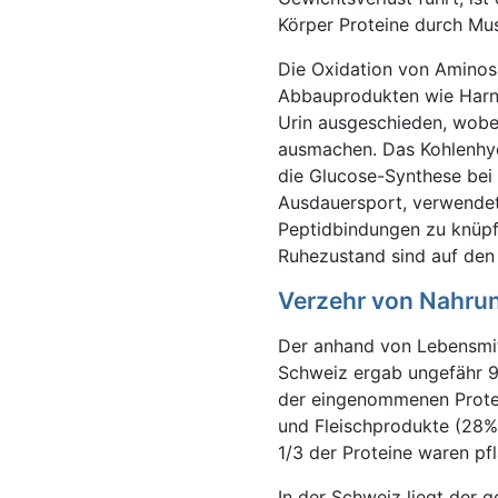
Körper Proteine durch Mu
Die Oxidation von Aminosä
Abbauprodukten wie Harns
Urin ausgeschieden, wobei
ausmachen. Das Kohlenhydr
die Glucose-Synthese bei
Ausdauersport, verwendet
Peptidbindungen zu knüp
Ruhezustand sind auf den
Verzehr von Nahrun
Der anhand von Lebensmit
Schweiz ergab ungefähr 9
der eingenommenen Protein
und Fleischprodukte (28%)
1/3 der Proteine waren p
In der Schweiz liegt der 