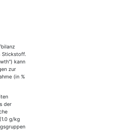
fbilanz
 Stickstoff.
wth") kann
gen zur
nahme (in %
iten
s der
iche
(1.0 g/kg
ungsgruppen