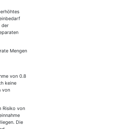
 erhöhtes
einbedarf
 der
eparaten
erate Mengen
ahme von 0.8
ch keine
h von
n Risiko von
neinnahme
liegen. Die