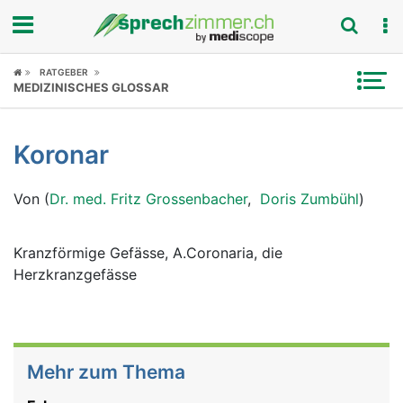
Fokus
RATGEBER
MEDIZINISCHES GLOSSAR
Krankheitsbilder
Koronar
Symptome
Von (
Dr. med. Fritz Grossenbacher
,
Doris Zumbühl
)
Untersuchungen
News
Kranzförmige Gefässe, A.Coronaria, die
Herzkranzgefässe
Ratgeber
Rubriken
Mehr zum Thema