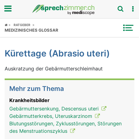
Fokus
RATGEBER
MEDIZINISCHES GLOSSAR
Krankheitsbilder
Kürettage (Abrasio uteri)
Symptome
Auskratzung der Gebärmutterschleimhaut
Untersuchungen
News
Mehr zum Thema
Ratgeber
Krankheitsbilder
Gebärmuttersenkung, Descensus uteri
Rubriken
Gebärmutterkrebs, Uteruskarzinom
Blutungsstörungen, Zyklusstörungen, Störungen
des Menstruationszyklus