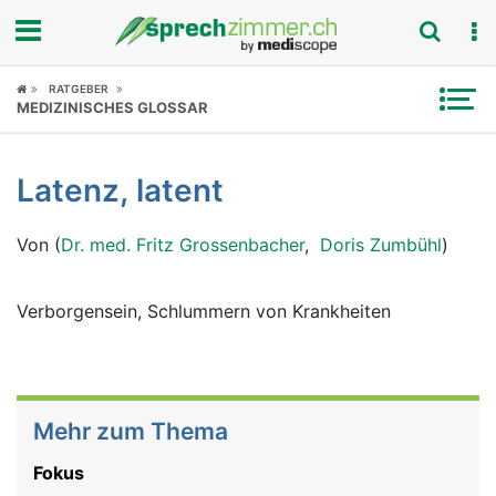
Fokus
RATGEBER
MEDIZINISCHES GLOSSAR
Krankheitsbilder
Latenz, latent
Symptome
Von (
Dr. med. Fritz Grossenbacher
,
Doris Zumbühl
)
Untersuchungen
News
Verborgensein, Schlummern von Krankheiten
Ratgeber
Rubriken
Mehr zum Thema
Fokus