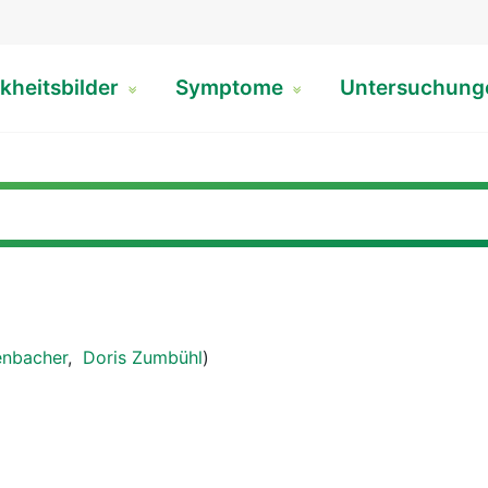
kheitsbilder
Symptome
Untersuchun
enbacher
,
Doris Zumbühl
)