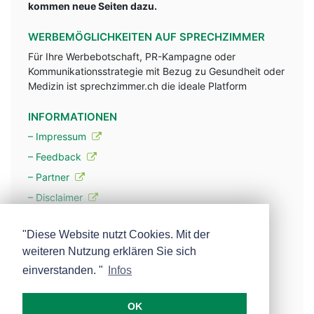
kommen neue Seiten dazu.
WERBEMÖGLICHKEITEN AUF SPRECHZIMMER
Für Ihre Werbebotschaft, PR-Kampagne oder
Kommunikationsstrategie mit Bezug zu Gesundheit oder
Medizin ist sprechzimmer.ch die ideale Platform
INFORMATIONEN
– Impressum
– Feedback
– Partner
– Disclaimer
– Datenschutzerklärung / Privacy Policy
"Diese Website nutzt Cookies. Mit der
weiteren Nutzung erklären Sie sich
– Werbung
einverstanden. "
Infos
– Mehr über unsere Experten
OK