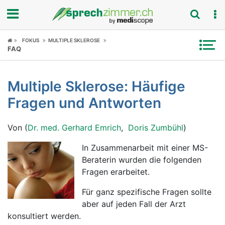
Fokus
FOKUS
MULTIPLE SKLEROSE
FAQ
Krankheitsbilder
Multiple Sklerose: Häufige
Symptome
Fragen und Antworten
Untersuchungen
Von (
Dr. med. Gerhard Emrich
,
Doris Zumbühl
)
News
In Zusammenarbeit mit einer MS-
Beraterin wurden die folgenden
Ratgeber
Fragen erarbeitet.
Rubriken
Für ganz spezifische Fragen sollte
aber auf jeden Fall der Arzt
konsultiert werden.