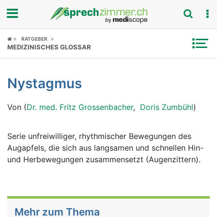
Fokus
RATGEBER
MEDIZINISCHES GLOSSAR
Krankheitsbilder
Nystagmus
Symptome
Von (
Dr. med. Fritz Grossenbacher
,
Doris Zumbühl
)
Untersuchungen
News
Serie unfreiwilliger, rhythmischer Bewegungen des
Augapfels, die sich aus langsamen und schnellen Hin-
Ratgeber
und Herbewegungen zusammensetzt (Augenzittern).
Rubriken
Mehr zum Thema