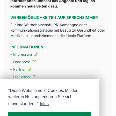
Informationen umfasst das Angebot und täglich
kommen neue Seiten dazu.
WERBEMÖGLICHKEITEN AUF SPRECHZIMMER
Für Ihre Werbebotschaft, PR-Kampagne oder
Kommunikationsstrategie mit Bezug zu Gesundheit oder
Medizin ist sprechzimmer.ch die ideale Platform
INFORMATIONEN
– Impressum
– Feedback
– Partner
– Disclaimer
– Datenschutzerklärung / Privacy Policy
"Diese Website nutzt Cookies. Mit der
weiteren Nutzung erklären Sie sich
– Werbung
einverstanden. "
Infos
– Mehr über unsere Experten