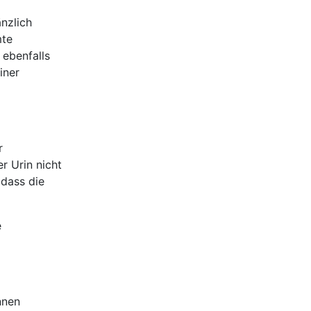
änzlich
mte
ebenfalls
iner
r
er Urin nicht
 dass die
e
nnen