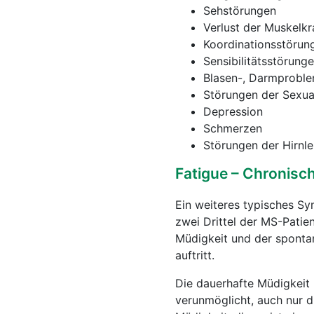
Sehstörungen
Verlust der Muskelkr
Koordinationsstörun
Sensibilitätsstörung
Blasen-, Darmprobl
Störungen der Sexua
Depression
Schmerzen
Störungen der Hirnle
Fatigue – Chronisc
Ein weiteres typisches Sy
zwei Drittel der MS-Patie
Müdigkeit und der sponta
auftritt.
Die dauerhafte Müdigkeit 
verunmöglicht, auch nur d