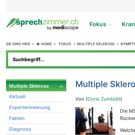
Fokus
Kran
SIE SIND HIER
HOME
FOKUS
MULTIPLE SKLEROSE
SYMPT
Multiple Skle
Multiple Sklerose
Aktuell
Von (
Doris Zumbühl
)
Expertenmeinung
Die M
Fakten
Rücken
Diagnose
Welche