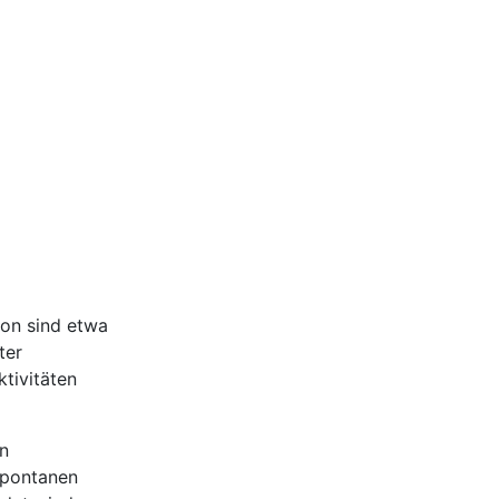
von sind etwa
ter
tivitäten
en
 spontanen