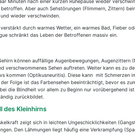
paar Minuten nach einer kurzen Ruhepause wieder verschwin
e betroffen. Aber auch Sehstörungen (Flimmern, Zittern) be
 und wieder verschwinden.
 verstärkt durch warmes Wetter, ein warmes Bad, Fieber od
gue schränkt das Leben der Betroffenen massiv ein.
Gehirn können auffällige Augenbewegungen, Augenzittern 
nd verschwommenes Sehen auftreten. Weiter kann es zu de
s kommen (Optikusneuritis). Diese kann mit Schmerzen im
der Folge ist das Farbensehen beeinträchtigt, bevor es zu
 die Blindheit vor allem zu Beginn nur vorübergehend ist
tändig zurückbildet.
 des Kleinhirns
elkraft zeigt sich in leichten Ungeschicklichkeiten (Gangs
ngen. Den Lähmungen liegt häufig eine Verkrampfung (Sp