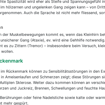
hte Spastizität wird eher als Steife und Spannungsgefühl i
m hölzernen und ungelenken Gang zeigen kann – von Dritte
rgenommen. Auch die Sprache ist nicht mehr fliessend, so
en
n der Muskelbewegungen kommt es, wenn das Kleinhirn betr
 unsicherer Gang (Ataxie), ev. wird eine Gehhilfe notwendig
 es zu Zittern (Tremor) – insbesondere beim Versuch, klei
 wollen.
ückenmark
 im Rückenmark können zu Sensibilitätsstörungen in den E
m in Ameisenlaufen und Schmerzen zeigt; diese Störungen si
ultiplen Sklerose. Weiter dazu kommen können an versch
rzen und Juckreiz, Brennen, Schwellungen und feuchte Haut
 Berührungen oder feine Nadelstiche sowie kalte oder war
t mehr gespürt.