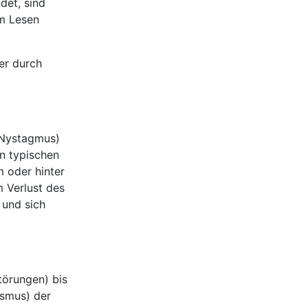
det, sind
im Lesen
er durch
(Nystagmus)
n typischen
 oder hinter
m Verlust des
 und sich
törungen) bis
asmus) der