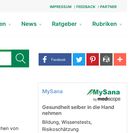
IMPRESSUM
FEEDBACK
PARTNER
gen
News
Ratgeber
Rubriken
Share buttons
Facebook
MySana
Gesundheit selber in die Hand
nehmen
Bildung, Wissenstests,
chen von
Risikoschätzung