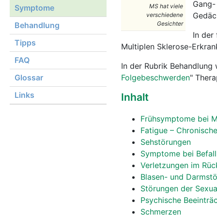
Gang- 
MS hat viele
Symptome
Gedäch
verschiedene
Gesichter
Behandlung
In der
Tipps
Multiplen Sklerose-Erkra
FAQ
In der Rubrik Behandlung 
Glossar
Folgebeschwerden
" Ther
Links
Inhalt
Frühsymptome bei Mu
Fatigue – Chronisch
Sehstörungen
Symptome bei Befall 
Verletzungen im Rü
Blasen- und Darmst
Störungen der Sexua
Psychische Beeinträ
Schmerzen