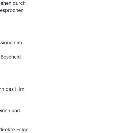
tehen durch
 besprochen
ssionen im
 Bescheid
nn das Hirn
einen und
direkte Folge