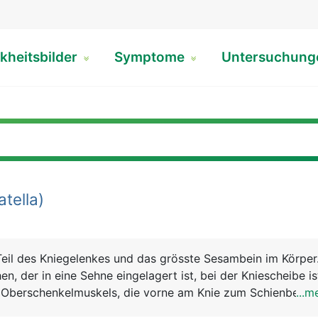
kheitsbilder
Symptome
Untersuchun
tella)
 Teil des Kniegelenkes und das grösste Sesambein im Körper.
n, der in eine Sehne eingelagert ist, bei der Kniescheibe is
 Oberschenkelmuskels, die vorne am Knie zum Schienbein zi
...m
g, mit der Spitze nach unten zeigend. Sie sorgt erstens für 