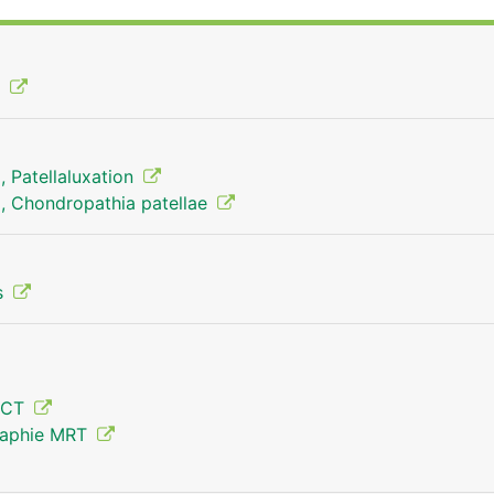
genannten Sehne bei der Kniebeugung und zweitens verstär
uskels auf den Unterschenkel, da sie wie ein Hebel wirkt.
chenkelmuskulatur das Bein auch bei gebeugtem Knie wied
e
 Patellaluxation
, Chondropathia patellae
s
 CT
raphie MRT