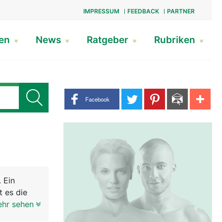
IMPRESSUM
FEEDBACK
PARTNER
gen
News
Ratgeber
Rubriken
Share buttons
Facebook
 Ein
t es die
eht. Die
ehr sehen
eine