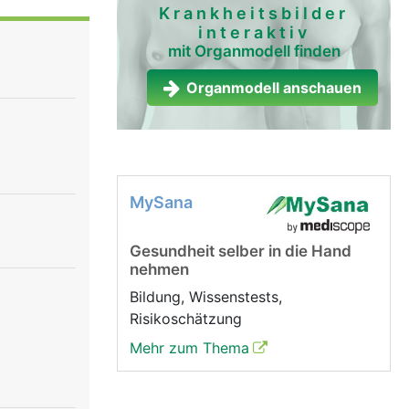
kt sie die
Krankheitsbilder
interaktiv
 Dadurch
mit Organmodell finden
er
Organmodell anschauen
MySana
Gesundheit selber in die Hand
nehmen
Bildung, Wissenstests,
Risikoschätzung
Mehr zum Thema