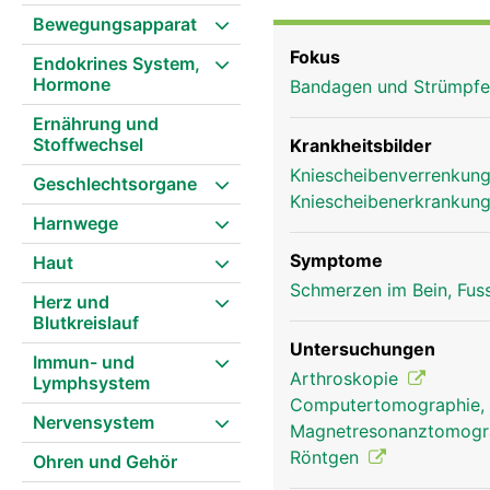
Reibungsminderung der 
Bewegungsapparat
Kraft des Oberschenkelm
Fokus
Endokrines System,
kann die vordere Obers
Hormone
Bandagen und Strümpf
strecken.
Ernährung und
Stoffwechsel
Krankheitsbilder
Kniescheibenverrenkung,
Geschlechtsorgane
Kniescheibenerkrankung
Harnwege
Symptome
Haut
Schmerzen im Bein, Fus
Herz und
Blutkreislauf
Untersuchungen
Immun- und
Arthroskopie
Lymphsystem
Computertomographie,
Nervensystem
Magnetresonanztomog
Röntgen
Ohren und Gehör