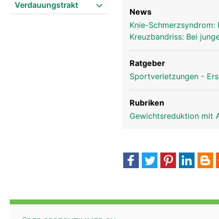
Verdauungstrakt
News
Knie-Schmerzsyndrom: 
Kniescheibe Frau
Kreuzbandriss: Bei jung
Ratgeber
Sportverletzungen - Ers
Rubriken
Gewichtsreduktion mit 