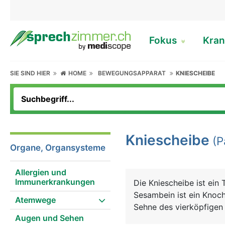
Fokus
Kran
SIE SIND HIER
HOME
BEWEGUNGSAPPARAT
KNIESCHEIBE
Kniescheibe
(Pa
Organe, Organsysteme
Allergien und
Immunerkrankungen
Die Kniescheibe ist ein
Sesambein ist ein Knoche
Atemwege
Sehne des vierköpfigen
Augen und Sehen
Kniescheibe ist dreiecki