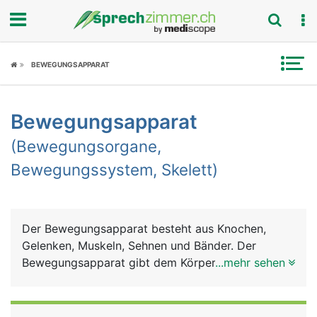
Fokus
BEWEGUNGSAPPARAT
Krankheitsbilder
Bewegungsapparat
Symptome
(Bewegungsorgane,
Untersuchungen
Bewegungssystem, Skelett)
News
Ratgeber
Der Bewegungsapparat besteht aus Knochen,
Gelenken, Muskeln, Sehnen und Bänder. Der
Rubriken
Bewegungsapparat gibt dem Körper Halt und
...mehr sehen
Stütze für den aufrechten Gang, dient der
Fortbewegung und der Feinmotorik (Greifen und
Halten). Weitere Aufgaben sind Schutz der inneren