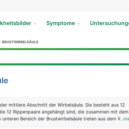
kheitsbilder
Symptome
Untersuchun
BRUSTWIRBELSÄULE
ule
 der mittlere Abschnitt der Wirbelsäule. Sie besteht aus 12
 die 12 Rippenpaare angehängt sind, die zusammen mit dem
m unteren Bereich der Brustwirbelsäule treten aus dem Wirb
...m
 für die Beine aus.