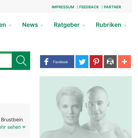
IMPRESSUM
FEEDBACK
PARTNER
gen
News
Ratgeber
Rubriken
Share buttons
Facebook
 Brustbein
elkanal an
ehr sehen