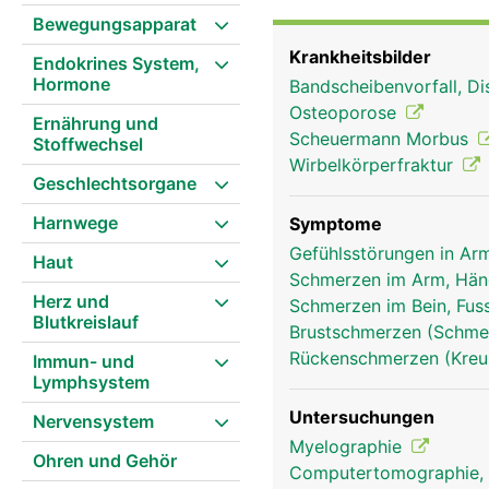
Bewegungsapparat
Krankheitsbilder
Endokrines System,
Hormone
Bandscheibenvorfall, Di
Osteoporose
Ernährung und
Scheuermann Morbus
Stoffwechsel
Wirbelkörperfraktur
Geschlechtsorgane
Harnwege
Symptome
Gefühlsstörungen in Arm
Haut
Schmerzen im Arm, Hä
Herz und
Schmerzen im Bein, Fus
Blutkreislauf
Brustschmerzen (Schmer
Rückenschmerzen (Kre
Immun- und
Lymphsystem
Untersuchungen
Nervensystem
Myelographie
Brustwirbelsäule Frau
Ohren und Gehör
Computertomographie,