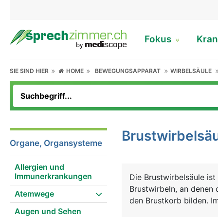
Fokus
Kran
SIE SIND HIER
HOME
BEWEGUNGSAPPARAT
WIRBELSÄULE
Brustwirbelsä
Organe, Organsysteme
Allergien und
Immunerkrankungen
Die Brustwirbelsäule ist
Brustwirbeln, an denen
Atemwege
den Brustkorb bilden. I
Augen und Sehen
beiden Seiten die Nerven