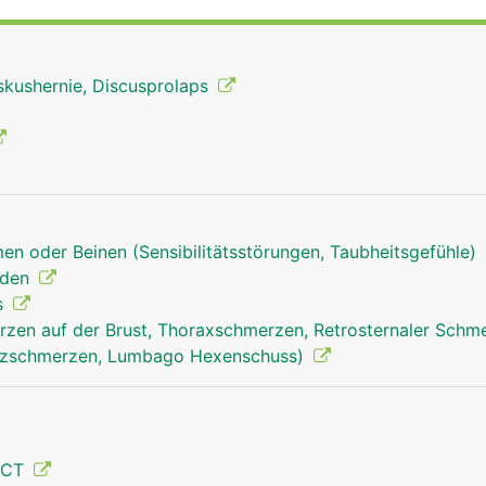
skushernie, Discusprolaps
en oder Beinen (Sensibilitätsstörungen, Taubheitsgefühle)
nden
s
zen auf der Brust, Thoraxschmerzen, Retrosternaler Schm
uzschmerzen, Lumbago Hexenschuss)
Brustwirbelsäule Mann
 CT