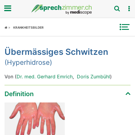
Fokus
KRANKHEITSBILDER
Krankheitsbilder
Übermässiges Schwitzen
Symptome
(Hyperhidrose)
Untersuchungen
Von (
Dr. med. Gerhard Emrich
,
Doris Zumbühl
)
News
Definition
Ratgeber
Rubriken