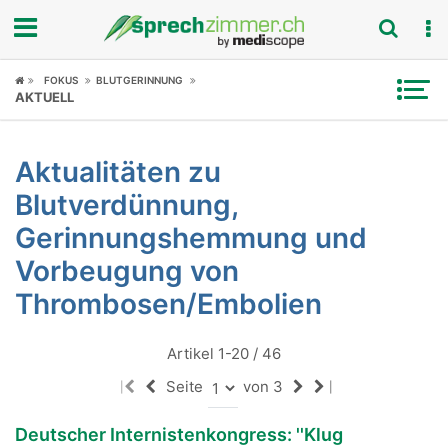
Fokus
FOKUS
BLUTGERINNUNG
AKTUELL
Krankheitsbilder
Aktualitäten zu
Symptome
Blutverdünnung,
Untersuchungen
Gerinnungshemmung und
Vorbeugung von
News
Thrombosen/Embolien
Ratgeber
Artikel 1-20 / 46
Rubriken
Seite
von 3
|
|
Deutscher Internistenkongress: ''Klug