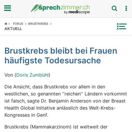
Fokus
FOKUS
BRUSTKREBS
AKTUELL
Krankheitsbilder
Brustkrebs bleibt bei Frauen
Symptome
häufigste Todesursache
Untersuchungen
Von (
Doris Zumbühl
)
News
Die Ansicht, dass Brustkrebs vor allem in den
westlichen, so genannten ''reichen'' Ländern vorkommt
Ratgeber
ist falsch, sagte Dr. Benjamin Anderson von der Breast
Health Global Initiative anlässlich des Welt-Krebs-
Rubriken
Kongresses in Genf.
Brustkrebs (Mammakarzinom) ist weltweit der