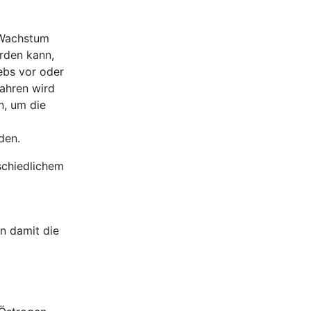
 Wachstum
erden kann,
ebs vor oder
jahren wird
n, um die
den.
schiedlichem
n damit die