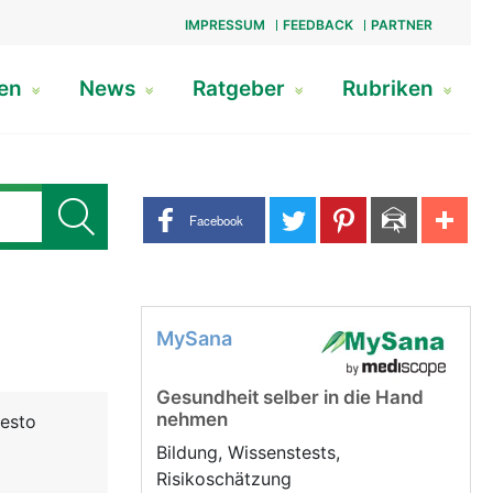
IMPRESSUM
FEEDBACK
PARTNER
gen
News
Ratgeber
Rubriken
Share buttons
Facebook
MySana
Gesundheit selber in die Hand
nehmen
desto
Bildung, Wissenstests,
Risikoschätzung