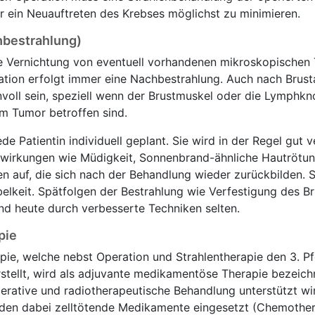
ür ein Neuauftreten des Krebses möglichst zu minimieren.
hbestrahlung)
die Vernichtung von eventuell vorhandenen mikroskopischen
ration erfolgt immer eine Nachbestrahlung. Auch nach Brus
nvoll sein, speziell wenn der Brustmuskel oder die Lymphkn
m Tumor betroffen sind.
ede Patientin individuell geplant. Sie wird in der Regel gut v
nwirkungen wie Müdigkeit, Sonnenbrand-ähnliche Hautrötu
en auf, die sich nach der Behandlung wieder zurückbilden.
elkeit. Spätfolgen der Bestrahlung wie Verfestigung des 
nd heute durch verbesserte Techniken selten.
pie
e, welche nebst Operation und Strahlentherapie den 3. Pfe
tellt, wird als adjuvante medikamentöse Therapie bezeich
perative und radiotherapeutische Behandlung unterstützt wi
den dabei zelltötende Medikamente eingesetzt (Chemother