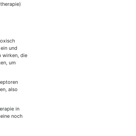
therapie)
toxisch
 ein und
 wirken, die
gen, um
zeptoren
en, also
erapie in
 eine noch