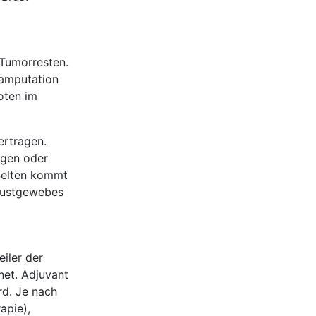
 Tumorresten.
tamputation
oten im
ertragen.
ngen oder
 Selten kommt
Brustgewebes
iler der
net. Adjuvant
rd. Je nach
apie),