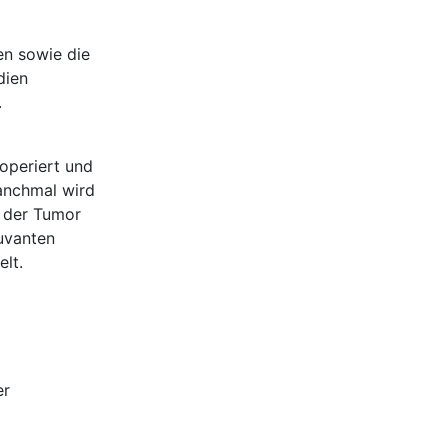
en sowie die
dien
.
 operiert und
anchmal wird
 der Tumor
juvanten
lt.
er