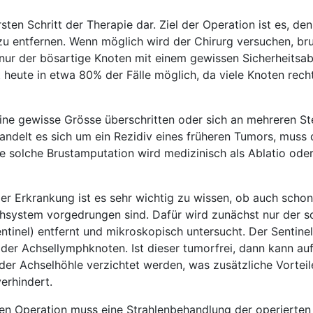
rsten Schritt der Therapie dar. Ziel der Operation ist es, de
 zu entfernen. Wenn möglich wird der Chirurg versuchen, br
d nur der bösartige Knoten mit einem gewissen Sicherheitsa
st heute in etwa 80% der Fälle möglich, da viele Knoten rech
eine gewisse Grösse überschritten oder sich an mehreren Ste
handelt es sich um ein Rezidiv eines früheren Tumors, muss
ne solche Brustamputation wird medizinisch als Ablatio oder
der Erkrankung ist es sehr wichtig zu wissen, ob auch schon
phsystem vorgedrungen sind. Dafür wird zunächst nur der 
inel) entfernt und mikroskopisch untersucht. Der Sentinel 
der Achsellymphknoten. Ist dieser tumorfrei, dann kann auf
er Achselhöhle verzichtet werden, was zusätzliche Vorteil
erhindert.
en Operation muss eine Strahlenbehandlung der operierten