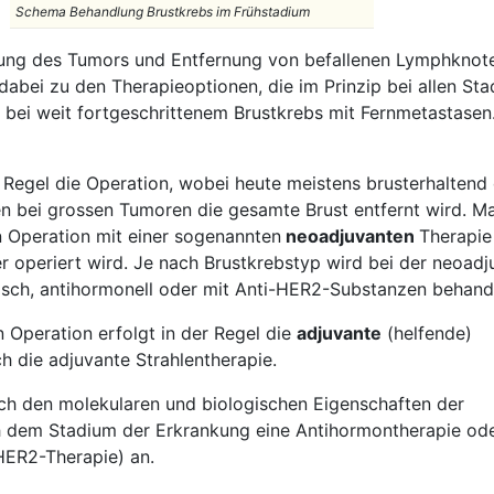
Schema Behandlung Brustkrebs im Frühstadium
nung des Tumors und Entfernung von befallenen Lymphknot
dabei zu den Therapieoptionen, die im Prinzip bei allen Sta
 bei weit fortgeschrittenem Brustkrebs mit Fernmetastasen
er Regel die Operation, wobei heute meistens brusterhaltend
en bei grossen Tumoren die gesamte Brust entfernt wird. M
n Operation mit einer sogenannten
neoadjuvanten
Therapie
 er operiert wird. Je nach Brustkrebstyp wird bei der neoad
sch, antihormonell oder mit Anti-HER2-Substanzen behande
 Operation erfolgt in der Regel die
adjuvante
(helfende)
 die adjuvante Strahlentherapie.
nach den molekularen und biologischen Eigenschaften der
h dem Stadium der Erkrankung eine Antihormontherapie od
HER2-Therapie) an.