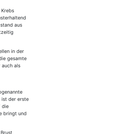
n Krebs
usterhaltend
bstand aus
tzeitig
llen in der
 die gesamte
 auch als
sogenannte
ist der erste
 die
e bringt und
 Brust