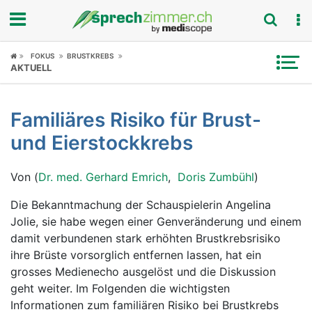
Fokus
FOKUS
BRUSTKREBS
AKTUELL
Krankheitsbilder
Familiäres Risiko für Brust-
Symptome
und Eierstockkrebs
Untersuchungen
Von (
Dr. med. Gerhard Emrich
,
Doris Zumbühl
)
News
Die Bekanntmachung der Schauspielerin Angelina
Jolie, sie habe wegen einer Genveränderung und einem
Ratgeber
damit verbundenen stark erhöhten Brustkrebsrisiko
ihre Brüste vorsorglich entfernen lassen, hat ein
Rubriken
grosses Medienecho ausgelöst und die Diskussion
geht weiter. Im Folgenden die wichtigsten
Informationen zum familiären Risiko bei Brustkrebs