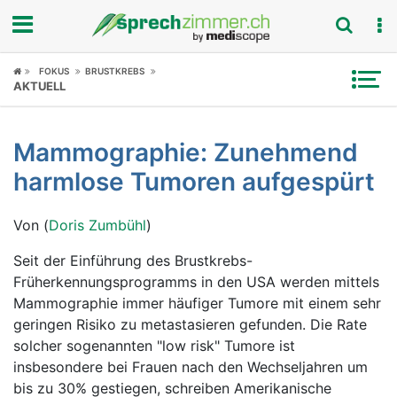
Fokus
FOKUS
BRUSTKREBS
AKTUELL
Krankheitsbilder
Mammographie: Zunehmend
Symptome
harmlose Tumoren aufgespürt
Untersuchungen
Von (
Doris Zumbühl
)
News
Seit der Einführung des Brustkrebs-
Früherkennungsprogramms in den USA werden mittels
Ratgeber
Mammographie immer häufiger Tumore mit einem sehr
geringen Risiko zu metastasieren gefunden. Die Rate
Rubriken
solcher sogenannten "low risk" Tumore ist
insbesondere bei Frauen nach den Wechseljahren um
bis zu 30% gestiegen, schreiben Amerikanische