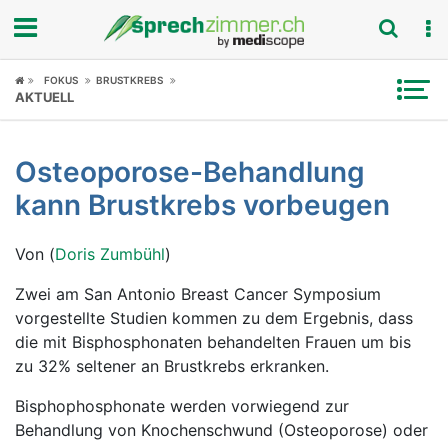
Fokus
FOKUS
BRUSTKREBS
AKTUELL
Krankheitsbilder
Osteoporose-Behandlung
Symptome
kann Brustkrebs vorbeugen
Untersuchungen
Von (
Doris Zumbühl
)
News
Zwei am San Antonio Breast Cancer Symposium
vorgestellte Studien kommen zu dem Ergebnis, dass
Ratgeber
die mit Bisphosphonaten behandelten Frauen um bis
zu 32% seltener an Brustkrebs erkranken.
Rubriken
Bisphophosphonate werden vorwiegend zur
Behandlung von Knochenschwund (Osteoporose) oder