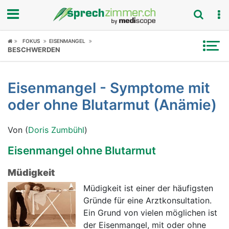
Fokus
FOKUS
EISENMANGEL
BESCHWERDEN
Krankheitsbilder
Eisenmangel - Symptome mit
Symptome
oder ohne Blutarmut (Anämie)
Untersuchungen
Von (
Doris Zumbühl
)
News
Eisenmangel ohne Blutarmut
Ratgeber
Müdigkeit
Müdigkeit ist einer der häufigsten
Rubriken
Gründe für eine Arztkonsultation.
Ein Grund von vielen möglichen ist
der Eisenmangel, mit oder ohne