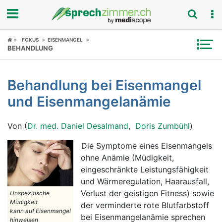
Fokus
FOKUS
EISENMANGEL
BEHANDLUNG
Krankheitsbilder
Behandlung bei Eisenmangel
Symptome
und Eisenmangelanämie
Untersuchungen
Von (
Dr. med. Daniel Desalmand
,
Doris Zumbühl
)
News
Die Symptome eines Eisenmangels
ohne Anämie (Müdigkeit,
Ratgeber
eingeschränkte Leistungsfähigkeit
und Wärmeregulation, Haarausfall,
Rubriken
Verlust der geistigen Fitness) sowie
Unspezifische
Müdigkeit
der verminderte rote Blutfarbstoff
kann auf Eisenmangel
bei Eisenmangelanämie sprechen
hinweisen