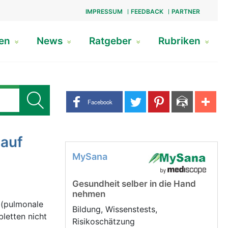
IMPRESSUM
FEEDBACK
PARTNER
gen
News
Ratgeber
Rubriken
Share buttons
Facebook
lauf
MySana
Gesundheit selber in die Hand
nehmen
 (pulmonale
Bildung, Wissenstests,
letten nicht
Risikoschätzung