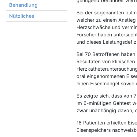
genügend behandelt werd
Behandlung
Bei der sogenannten pulm
Nützliches
welcher zu einem Anstieg 
Herzschwäche und verminde
Forscher haben untersucht
und dieses Leistungsdefizi
Bei 70 Betroffenen haben 
Resultaten von klinischen
Herzkatheteruntersuchung
oral eingenommenen Eisen
einen Eisenmangel sowie d
Es zeigte sich, dass von 
im 6-minütigen Gehtest we
zwar unabhängig davon, o
18 Patienten erhielten Ei
Eisenspeichers nachweisb