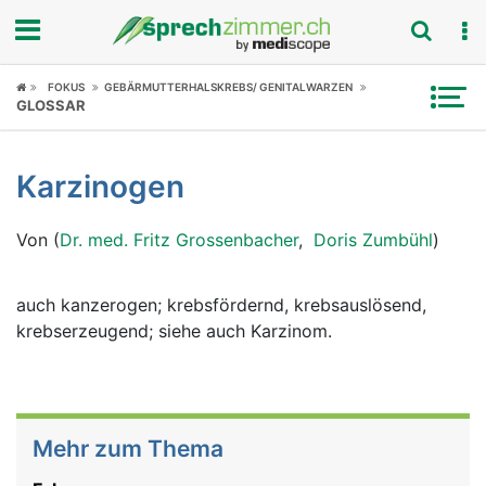
Fokus
FOKUS
GEBÄRMUTTERHALSKREBS/ GENITALWARZEN
GLOSSAR
Krankheitsbilder
Karzinogen
Symptome
Von (
Dr. med. Fritz Grossenbacher
,
Doris Zumbühl
)
Untersuchungen
News
auch kanzerogen; krebsfördernd, krebsauslösend,
krebserzeugend; siehe auch Karzinom.
Ratgeber
Rubriken
Mehr zum Thema