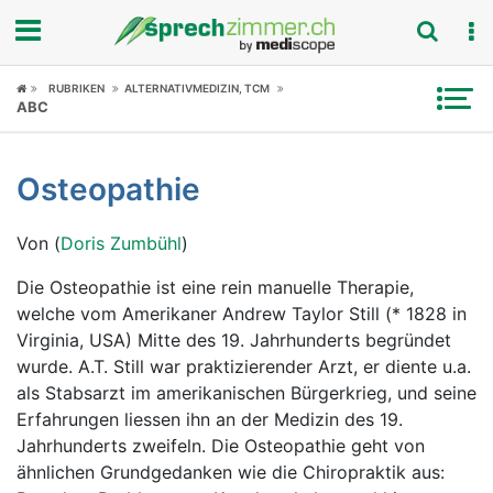
Fokus
RUBRIKEN
ALTERNATIVMEDIZIN, TCM
ABC
Krankheitsbilder
Osteopathie
Symptome
Von (
Doris Zumbühl
)
Untersuchungen
Die Osteopathie ist eine rein manuelle Therapie,
News
welche vom Amerikaner Andrew Taylor Still (* 1828 in
Virginia, USA) Mitte des 19. Jahrhunderts begründet
Ratgeber
wurde. A.T. Still war praktizierender Arzt, er diente u.a.
als Stabsarzt im amerikanischen Bürgerkrieg, und seine
Rubriken
Erfahrungen liessen ihn an der Medizin des 19.
Jahrhunderts zweifeln. Die Osteopathie geht von
ähnlichen Grundgedanken wie die Chiropraktik aus: