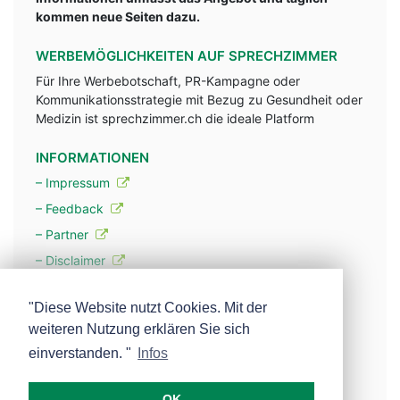
kommen neue Seiten dazu.
WERBEMÖGLICHKEITEN AUF SPRECHZIMMER
Für Ihre Werbebotschaft, PR-Kampagne oder
Kommunikationsstrategie mit Bezug zu Gesundheit oder
Medizin ist sprechzimmer.ch die ideale Platform
INFORMATIONEN
– Impressum
– Feedback
– Partner
– Disclaimer
– Datenschutzerklärung / Privacy Policy
"Diese Website nutzt Cookies. Mit der
weiteren Nutzung erklären Sie sich
– Werbung
einverstanden. "
Infos
– Mehr über unsere Experten
OK