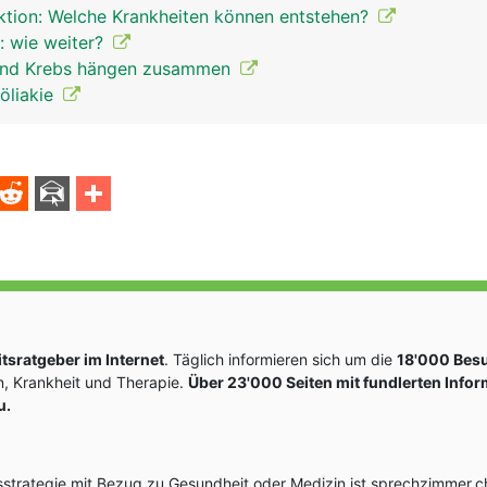
ektion: Welche Krankheiten können entstehen?
: wie weiter?
 und Krebs hängen zusammen
Zöliakie
sratgeber im Internet
. Täglich informieren sich um die
18'000 Bes
, Krankheit und Therapie.
Über 23'000 Seiten mit fundlerten Info
u.
rategie mit Bezug zu Gesundheit oder Medizin ist sprechzimmer.ch