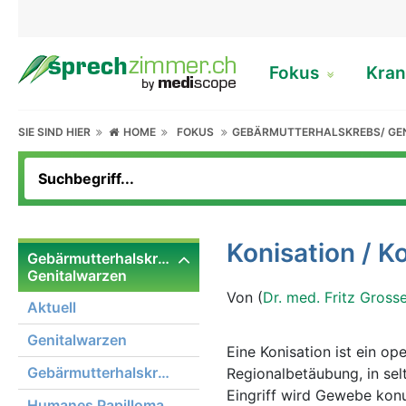
Fokus
Kran
SIE SIND HIER
HOME
FOKUS
GEBÄRMUTTERHALSKREBS/ GE
Konisation / K
Gebärmutterhalskrebs/
Genitalwarzen
Von (
Dr. med. Fritz Gross
Aktuell
Genitalwarzen
Eine Konisation ist ein ope
Gebärmutterhalskrebs
Regionalbetäubung, in sel
Eingriff wird Gewebe kon
Humanes Papilloma