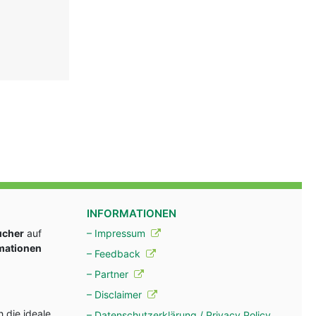
INFORMATIONEN
ucher
auf
– Impressum
rmationen
– Feedback
– Partner
– Disclaimer
 die ideale
– Datenschutzerklärung / Privacy Policy