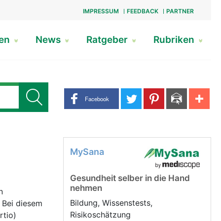
IMPRESSUM
FEEDBACK
PARTNER
gen
News
Ratgeber
Rubriken
Share buttons
Facebook
MySana
Gesundheit selber in die Hand
nehmen
n
Bildung, Wissenstests,
. Bei diesem
Risikoschätzung
rtio)