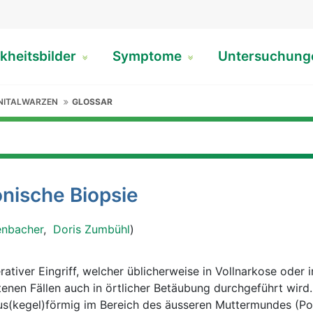
kheitsbilder
Symptome
Untersuchun
NITALWARZEN
GLOSSAR
onische Biopsie
enbacher
,
Doris Zumbühl
)
rativer Eingriff, welcher üblicherweise in Vollnarkose oder i
tenen Fällen auch in örtlicher Betäubung durchgeführt wird
us(kegel)förmig im Bereich des äusseren Muttermundes (Po