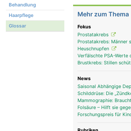
Behandlung
Mehr zum Thema
Haarpflege
Glossar
Fokus
Prostatakrebs
Prostatakrebs: Männer 
Heuschnupfen
Verfälschte PSA-Werte
Brustkrebs: Stillen schü
News
Saisonal Abhängige De
Schilddrüse: Die „Zünd
Mammographie: Braucht
Folsäure – Hilft sie ge
Forschungspreis für Kin
Rubriken