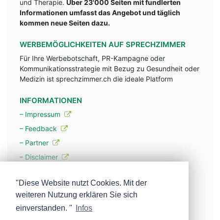
und Therapie.
Über 23'000 Seiten mit fundlerten
Informationen umfasst das Angebot und täglich
kommen neue Seiten dazu.
WERBEMÖGLICHKEITEN AUF SPRECHZIMMER
Für Ihre Werbebotschaft, PR-Kampagne oder
Kommunikationsstrategie mit Bezug zu Gesundheit oder
Medizin ist sprechzimmer.ch die ideale Platform
INFORMATIONEN
– Impressum
– Feedback
– Partner
– Disclaimer
– Datenschutzerklärung / Privacy Policy
"Diese Website nutzt Cookies. Mit der
weiteren Nutzung erklären Sie sich
– Werbung
einverstanden. "
Infos
– Mehr über unsere Experten