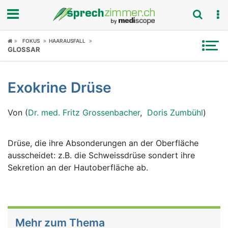
Fokus
FOKUS
HAARAUSFALL
GLOSSAR
Krankheitsbilder
Exokrine Drüse
Symptome
Von (
Dr. med. Fritz Grossenbacher
,
Doris Zumbühl
)
Untersuchungen
News
Drüse, die ihre Absonderungen an der Oberfläche
ausscheidet: z.B. die Schweissdrüse sondert ihre
Ratgeber
Sekretion an der Hautoberfläche ab.
Rubriken
Mehr zum Thema