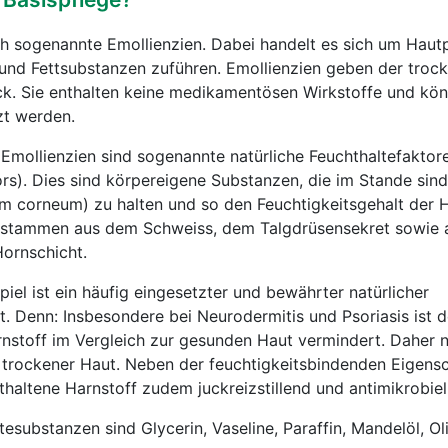
ch sogenannte Emollienzien. Dabei handelt es sich um Hautp
 und Fettsubstanzen zuführen. Emollienzien geben der troc
ck. Sie enthalten keine medikamentösen Wirkstoffe und kö
zt werden.
 Emollienzien sind sogenannte natürliche Feuchthaltefaktor
ors). Dies sind körpereigene Substanzen, die im Stande sin
um corneum) zu halten und so den Feuchtigkeitsgehalt der 
ffe stammen aus dem Schweiss, dem Talgdrüsensekret sowie
ornschicht.
iel ist ein häufig eingesetzter und bewährter natürlicher
t. Denn: Insbesondere bei Neurodermitis und Psoriasis ist d
nstoff im Vergleich zur gesunden Haut vermindert. Daher 
u trockener Haut. Neben der feuchtigkeitsbindenden Eigensc
haltene Harnstoff zudem juckreizstillend und antimikrobiell
substanzen sind Glycerin, Vaseline, Paraffin, Mandelöl, Ol