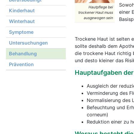
Sowohl
Hautpflege bei
Kinderhaut
einer 
trockener Haut muss
ausgewogen sein
Basisp
Winterhaut
Symptome
Trockene Haut ist selten 
Untersuchungen
sollte deshalb dem Apoth
die trockene Haut richtig 
Behandlung
und desto kleiner das Risi
Prävention
Hauptaufgaben der
Ausgleich der reduzi
Verminderung des Flü
Normalisierung des L
Befeuchtung und Erh
corneum)
Reduktion einer zu h
Woraus besteht die