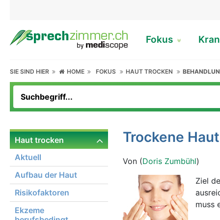
Fokus
Kran
SIE SIND HIER
HOME
FOKUS
HAUT TROCKEN
BEHANDLU
Trockene Haut
Haut trocken
Aktuell
Von (
Doris Zumbühl
)
Aufbau der Haut
Ziel d
Risikofaktoren
ausrei
muss 
Ekzeme
berufsbedingt