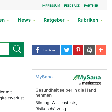
IMPRESSUM
FEEDBACK
PARTNER
gen
News
Ratgeber
Rubriken
Share buttons
Facebook
MySana
Gesundheit selber in die Hand
der mit
nehmen
gkeitsverlust
Bildung, Wissenstests,
Risikoschätzung