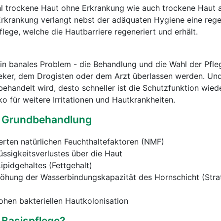
 trockene Haut ohne Erkrankung wie auch trockene Haut 
Erkrankung verlangt nebst der adäquaten Hygiene eine reg
flege, welche die Hautbarriere regeneriert und erhält.
ein banales Problem - die Behandlung und die Wahl der Pfl
eker, dem Drogisten oder dem Arzt überlassen werden. Und
behandelt wird, desto schneller ist die Schutzfunktion wiede
ko für weitere Irritationen und Hautkrankheiten.
 Grundbehandlung
erten natürlichen Feuchthaltefaktoren (NMF)
ssigkeitsverlustes über die Haut
ipidgehaltes (Fettgehalt)
öhung der Wasserbindungskapazität des Hornschicht (Str
ohen bakteriellen Hautkolonisation
 Basispflege?