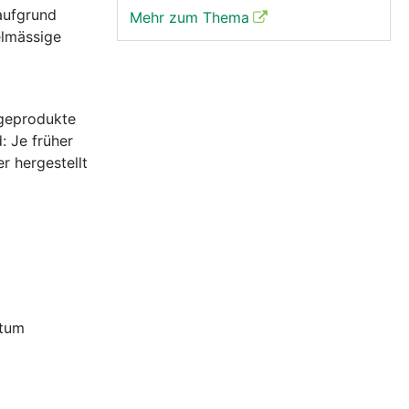
aufgrund
Mehr zum Thema
elmässige
egeprodukte
: Je früher
r hergestellt
atum