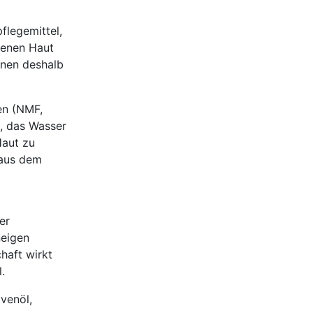
flegemittel,
kenen Haut
nnen deshalb
en (NMF,
d, das Wasser
Haut zu
 aus dem
er
neigen
haft wirkt
.
ivenöl,