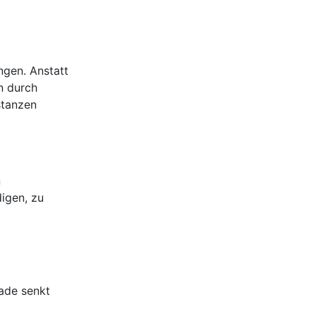
ngen. Anstatt
n durch
stanzen
n
igen, zu
ade senkt