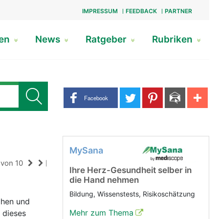
IMPRESSUM
FEEDBACK
PARTNER
gen
News
Ratgeber
Rubriken
Share buttons
Facebook
MySana
von 10
|
Ihre Herz-Gesundheit selber in
die Hand nehmen
Bildung, Wissenstests, Risikoschätzung
öhen und
Mehr zum Thema
t dieses