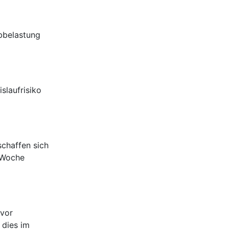
ubbelastung
slaufrisiko
schaffen sich
 Woche
 vor
 dies im