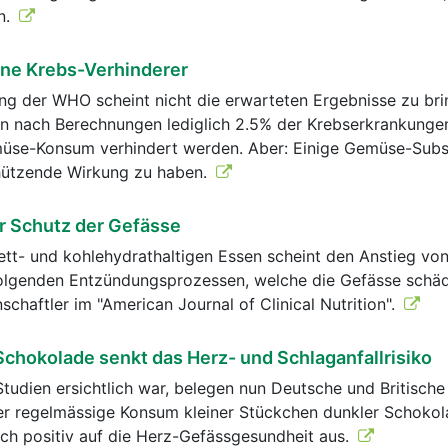
n.
ne Krebs-Verhinderer
ung der WHO scheint nicht die erwarteten Ergebnisse zu bri
n nach Berechnungen lediglich 2.5% der Krebserkrankunge
üse-Konsum verhindert werden. Aber: Einige Gemüse-Sub
chützende Wirkung zu haben.
r Schutz der Gefässe
tt- und kohlehydrathaltigen Essen scheint den Anstieg vo
folgenden Entzündungsprozessen, welche die Gefässe schäd
chaftler im "American Journal of Clinical Nutrition".
Schokolade senkt das Herz- und Schlaganfallrisiko
Studien ersichtlich war, belegen nun Deutsche und Britische
Der regelmässige Konsum kleiner Stückchen dunkler Schokol
ich positiv auf die Herz-Gefässgesundheit aus.