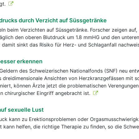
igt.
rucks durch Verzicht auf Süssgetränke
eln beim Verzichten auf Süssgetränke. Forscher zeigen auf, 
täglich den oberen Blutdruck um 1.8 mmHG und den unteren
amit sinkt das Risiko für Herz- und Schlaganfall nachweis
 besser erkennen
 Geldern des Schweizerischen Nationalfonds (SNF) neu ent
s dreidimensionale Ansichten von Herzkranzgefässen mit 
niert, können Ärzte jetzt die problematischen Verengungen
in chirurgischer Eingriff angebracht ist.
uf sexuelle Lust
ruck kann zu Erektionsproblemen oder Orgasmusschwierigke
 kann helfen, die richtige Therapie zu finden, so die Schwe