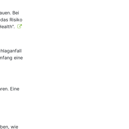
auen. Bei
das Risiko
Health".
hlaganfall
umfang eine
ren. Eine
aben, wie