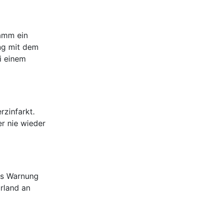
ramm ein
ing mit dem
i einem
rzinfarkt.
er nie wieder
ls Warnung
arland an