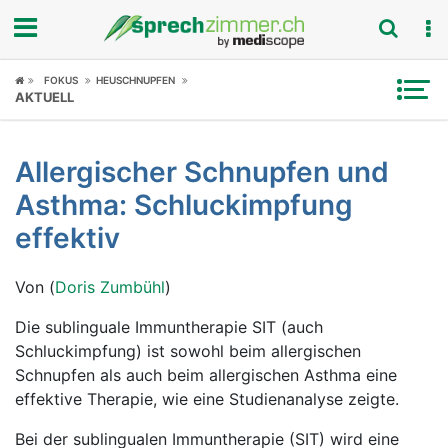
Fokus
FOKUS
HEUSCHNUPFEN
AKTUELL
Krankheitsbilder
Allergischer Schnupfen und
Symptome
Asthma: Schluckimpfung
Untersuchungen
effektiv
News
Von (
Doris Zumbühl
)
Ratgeber
Die sublinguale Immuntherapie SIT (auch
Schluckimpfung) ist sowohl beim allergischen
Rubriken
Schnupfen als auch beim allergischen Asthma eine
effektive Therapie, wie eine Studienanalyse zeigte.
Bei der sublingualen Immuntherapie (SIT) wird eine