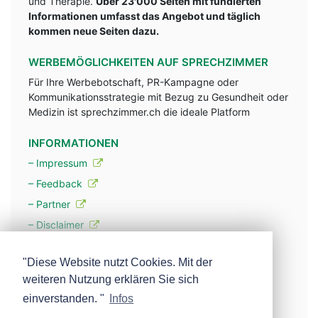
und Therapie.
Über 23'000 Seiten mit fundlerten
Informationen umfasst das Angebot und täglich
kommen neue Seiten dazu.
WERBEMÖGLICHKEITEN AUF SPRECHZIMMER
Für Ihre Werbebotschaft, PR-Kampagne oder
Kommunikationsstrategie mit Bezug zu Gesundheit oder
Medizin ist sprechzimmer.ch die ideale Platform
INFORMATIONEN
– Impressum
– Feedback
– Partner
– Disclaimer
– Datenschutzerklärung / Privacy Policy
"Diese Website nutzt Cookies. Mit der
weiteren Nutzung erklären Sie sich
– Werbung
einverstanden. "
Infos
– Mehr über unsere Experten