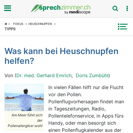
Fokus
FOKUS
HEUSCHNUPFEN
TIPPS
Krankheitsbilder
Was kann bei Heuschnupfen
Symptome
helfen?
Untersuchungen
Von (
Dr. med. Gerhard Emrich
,
Doris Zumbühl
)
News
In vielen Fällen hilft nur die Flucht
vor den Pollen.
Ratgeber
Pollenflugvorhersagen findet man
in Tageszeitungen, Radio,
Rubriken
Am Meer fühlt sich
Pollentelefonservice, in Apps fürs
der
Handy, oder man besorgt sich
Pollenallergiker wohl
einen Pollenflugkalender aus der