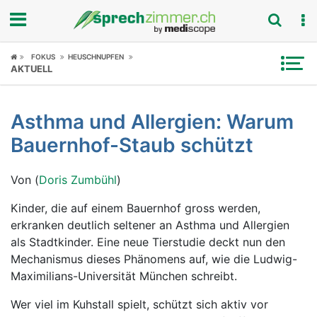
Fokus
FOKUS
HEUSCHNUPFEN
AKTUELL
Krankheitsbilder
Asthma und Allergien: Warum
Symptome
Bauernhof-Staub schützt
Untersuchungen
Von (
Doris Zumbühl
)
News
Kinder, die auf einem Bauernhof gross werden,
erkranken deutlich seltener an Asthma und Allergien
Ratgeber
als Stadtkinder. Eine neue Tierstudie deckt nun den
Mechanismus dieses Phänomens auf, wie die Ludwig-
Rubriken
Maximilians-Universität München schreibt.
Wer viel im Kuhstall spielt, schützt sich aktiv vor