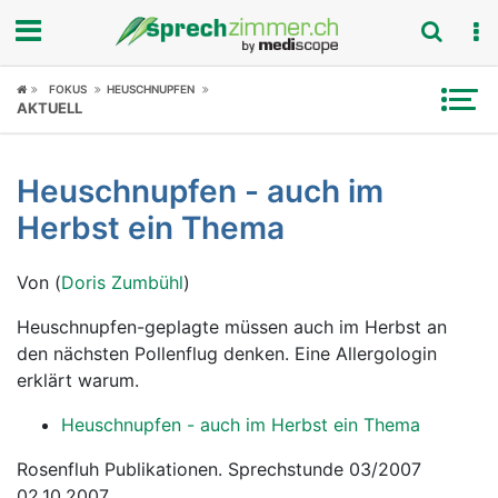
Fokus
FOKUS
HEUSCHNUPFEN
AKTUELL
Krankheitsbilder
Heuschnupfen - auch im
Symptome
Herbst ein Thema
Untersuchungen
Von (
Doris Zumbühl
)
News
Heuschnupfen-geplagte müssen auch im Herbst an
den nächsten Pollenflug denken. Eine Allergologin
Ratgeber
erklärt warum.
Rubriken
Heuschnupfen - auch im Herbst ein Thema
Rosenfluh Publikationen. Sprechstunde 03/2007
02.10.2007