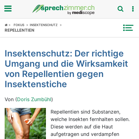
Fokus
FOKUS
INSEKTENSCHUTZ
REPELLENTIEN
Krankheitsbilder
Insektenschutz: Der richtige
Symptome
Umgang und die Wirksamkeit
Untersuchungen
von Repellentien gegen
Insektenstiche
News
Von (
Doris Zumbühl
)
Ratgeber
Repellentien sind Substanzen,
Rubriken
welche Insekten fernhalten sollen.
Diese werden auf die Haut
aufgetragen und verdampfen