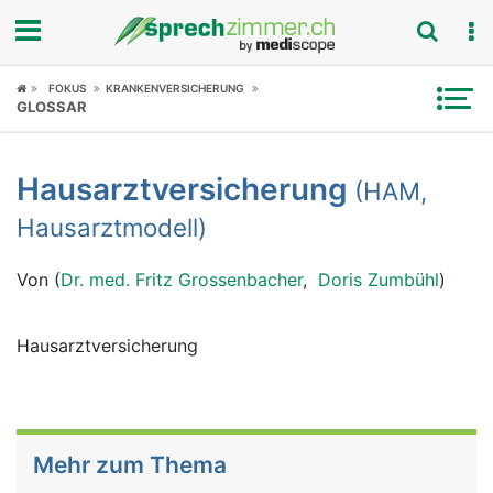
Fokus
FOKUS
KRANKENVERSICHERUNG
GLOSSAR
Krankheitsbilder
Hausarztversicherung
(HAM,
Symptome
Hausarztmodell)
Untersuchungen
Von (
Dr. med. Fritz Grossenbacher
,
Doris Zumbühl
)
News
Hausarztversicherung
Ratgeber
Rubriken
Mehr zum Thema