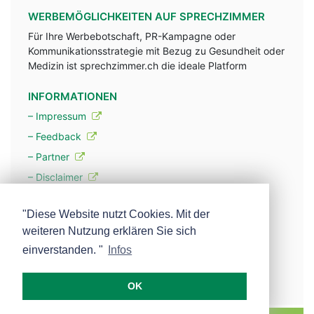
WERBEMÖGLICHKEITEN AUF SPRECHZIMMER
Für Ihre Werbebotschaft, PR-Kampagne oder
Kommunikationsstrategie mit Bezug zu Gesundheit oder
Medizin ist sprechzimmer.ch die ideale Platform
INFORMATIONEN
– Impressum
– Feedback
– Partner
– Disclaimer
– Datenschutzerklärung / Privacy Policy
"Diese Website nutzt Cookies. Mit der
weiteren Nutzung erklären Sie sich
– Werbung
einverstanden. "
Infos
– Mehr über unsere Experten
OK