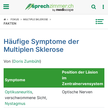
Fokus
FOKUS
MULTIPLE SKLEROSE
FAKTEN
Krankheitsbilder
Häufige Symptome der
Symptome
Multiplen Sklerose
Untersuchungen
Von (
Doris Zumbühl
)
News
Position der Läsion
Ratgeber
im
Symptome
Zentralnervensystem
Rubriken
Optikusneuritis
,
Optische Nerven
verschwommene Sicht,
Nystagmus