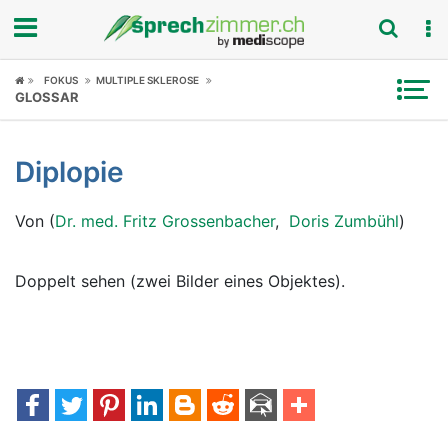
Fokus
FOKUS
MULTIPLE SKLEROSE
GLOSSAR
Krankheitsbilder
Diplopie
Symptome
Von (
Dr. med. Fritz Grossenbacher
,
Doris Zumbühl
)
Untersuchungen
News
Doppelt sehen (zwei Bilder eines Objektes).
Ratgeber
Rubriken